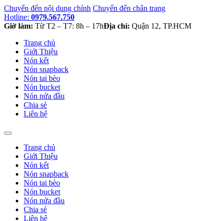
Chuyển đến nội dung chính
Chuyển đến chân trang
Hotline:
0979.567.750
Giờ làm:
Từ T2 – T7: 8h – 17h
Địa chỉ:
Quận 12, TP.HCM
Trang chủ
Giới Thiệu
Nón kết
Nón snapback
Nón tai bèo
Nón bucket
Nón nửa đầu
Chia sẻ
Liên hệ
Trang chủ
Giới Thiệu
Nón kết
Nón snapback
Nón tai bèo
Nón bucket
Nón nửa đầu
Chia sẻ
Liên hệ