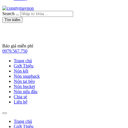
Search ...
Tìm kiếm
Báo giá miễn phí
0979.567.750
Trang chủ
Giới Thiệu
Nón kết
Nón snapback
Nón tai bèo
Nón bucket
Nón nửa đầu
Chia sẻ
Liên hệ
Trang chủ
Giới Thiệu