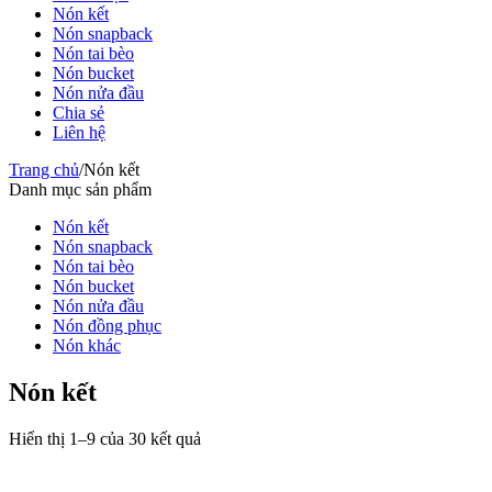
Nón kết
Nón snapback
Nón tai bèo
Nón bucket
Nón nửa đầu
Chia sẻ
Liên hệ
Trang chủ
/
Nón kết
Danh mục sản phẩm
Nón kết
Nón snapback
Nón tai bèo
Nón bucket
Nón nửa đầu
Nón đồng phục
Nón khác
Nón kết
Hiển thị 1–9 của 30 kết quả