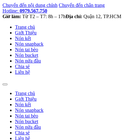
Chuyển đến nội dung chính
Chuyển đến chân trang
Hotline:
0979.567.750
Giờ làm:
Từ T2 – T7: 8h – 17h
Địa chỉ:
Quận 12, TP.HCM
Trang chủ
Giới Thiệu
Nón kết
Nón snapback
Nón tai bèo
Nón bucket
Nón nửa đầu
Chia sẻ
Liên hệ
Trang chủ
Giới Thiệu
Nón kết
Nón snapback
Nón tai bèo
Nón bucket
Nón nửa đầu
Chia sẻ
Liên hệ