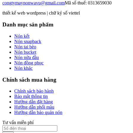
congtymaynonwavu@gmail.com
Mã số thuế: 0313659030
thiết kế web wordpress | chữ ký số viettel
Danh mục sản phẩm
Nón kết
Nón snapback
Nón tai bèo
Nón bucket
Nón nửa đầu
Nón đồng phục
Nón khác
Chính sách mua hàng
Chính sách bảo hành
Bảo mật thông tin
Hướng dẫn đặt hàng
Hướng dẫn phối màu
Hướng dẫn bảo quản nón
Tư vấn miễn phí