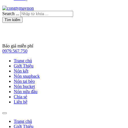
Search ...
Tìm kiếm
Báo giá miễn phí
0979.567.750
Trang chủ
Giới Thiệu
Nón kết
Nón snapback
Nón tai bèo
Nón bucket
Nón nửa đầu
Chia sẻ
Liên hệ
Trang chủ
Giới Thiệu