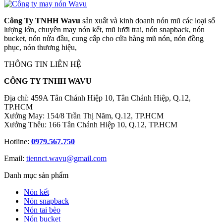
Công Ty TNHH Wavu
sản xuất và kinh doanh nón mũ các loại số
lượng lớn, chuyên may nón kết, mũ lưỡi trai, nón snapback, nón
bucket, nón nửa đầu, cung cấp cho cửa hàng mũ nón, nón đồng
phục, nón thương hiệu,
THÔNG TIN LIÊN HỆ
CÔNG TY TNHH WAVU
Địa chỉ: 459A Tân Chánh Hiệp 10, Tân Chánh Hiệp, Q.12,
TP.HCM
Xưởng May: 154/8 Trần Thị Năm, Q.12, TP.HCM
Xưởng Thêu: 166 Tân Chánh Hiệp 10, Q.12, TP.HCM
Hotline:
0979.567.750
Email:
tiennct.wavu@gmail.com
Danh mục sản phẩm
Nón kết
Nón snapback
Nón tai bèo
Nón bucket