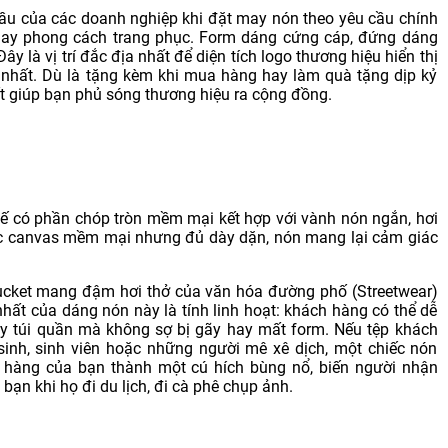
đầu của các doanh nghiệp khi đặt may nón theo yêu cầu chính
h hay phong cách trang phục. Form dáng cứng cáp, đứng dáng
y là vị trí đắc địa nhất để diện tích logo thương hiệu hiển thị
n nhất. Dù là tặng kèm khi mua hàng hay làm quà tặng dịp kỷ
t giúp bạn phủ sóng thương hiệu ra cộng đồng.
t kế có phần chóp tròn mềm mại kết hợp với vành nón ngắn, hơi
oặc canvas mềm mại nhưng đủ dày dặn, nón mang lại cảm giác
Bucket mang đậm hơi thở của văn hóa đường phố (Streetwear)
hất của dáng nón này là tính linh hoạt: khách hàng có thể dễ
ay túi quần mà không sợ bị gãy hay mất form. Nếu tệp khách
sinh, sinh viên hoặc những người mê xê dịch, một chiếc nón
ch hàng của bạn thành một cú hích bùng nổ, biến người nhận
n khi họ đi du lịch, đi cà phê chụp ảnh.