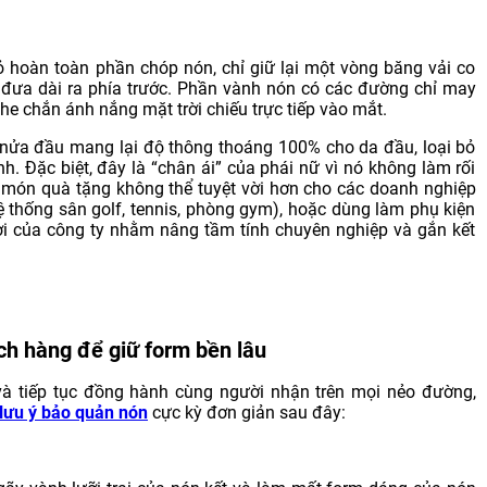
 hoàn toàn phần chóp nón, chỉ giữ lại một vòng băng vải co
 đưa dài ra phía trước. Phần vành nón có các đường chỉ may
he chắn ánh nắng mặt trời chiếu trực tiếp vào mắt.
 nửa đầu mang lại độ thông thoáng 100% cho da đầu, loại bỏ
. Đặc biệt, đây là “chân ái” của phái nữ vì nó không làm rối
 là món quà tặng không thể tuyệt vời hơn cho các doanh nghiệp
hệ thống sân golf, tennis, phòng gym), hoặc dùng làm phụ kiện
ời của công ty nhằm nâng tầm tính chuyên nghiệp và gắn kết
ch hàng để giữ form bền lâu
à tiếp tục đồng hành cùng người nhận trên mọi nẻo đường,
lưu ý bảo quản nón
cực kỳ đơn giản sau đây: