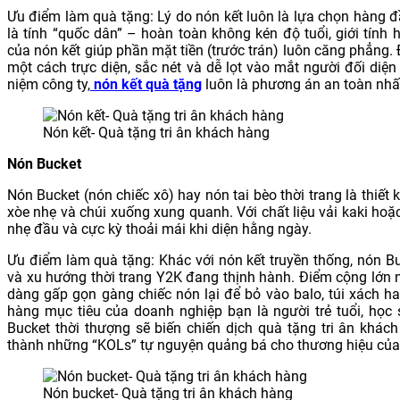
Ưu điểm làm quà tặng: Lý do nón kết luôn là lựa chọn hàng 
là tính “quốc dân” – hoàn toàn không kén độ tuổi, giới tín
của nón kết giúp phần mặt tiền (trước trán) luôn căng phẳng. Đâ
một cách trực diện, sắc nét và dễ lọt vào mắt người đối diệ
niệm công ty,
nón kết quà tặng
luôn là phương án an toàn nhấ
Nón kết- Quà tặng tri ân khách hàng
Nón Bucket
Nón Bucket (nón chiếc xô) hay nón tai bèo thời trang là thiế
xòe nhẹ và chúi xuống xung quanh. Với chất liệu vải kaki h
nhẹ đầu và cực kỳ thoải mái khi diện hằng ngày.
Ưu điểm làm quà tặng: Khác với nón kết truyền thống, nón 
và xu hướng thời trang Y2K đang thịnh hành. Điểm cộng lớn n
dàng gấp gọn gàng chiếc nón lại để bỏ vào balo, túi xách h
hàng mục tiêu của doanh nghiệp bạn là người trẻ tuổi, học 
Bucket thời thượng sẽ biến chiến dịch quà tặng tri ân khá
thành những “KOLs” tự nguyện quảng bá cho thương hiệu của bạ
Nón bucket- Quà tặng tri ân khách hàng