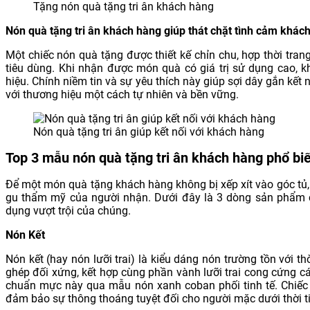
Tặng nón quà tặng tri ân khách hàng
Nón quà tặng tri ân khách hàng giúp thát chặt tình cảm khác
Một chiếc nón quà tặng được thiết kế chỉn chu, hợp thời tran
tiêu dùng. Khi nhận được món quà có giá trị sử dụng cao, 
hiệu. Chính niềm tin và sự yêu thích này giúp sợi dây gắn kết
với thương hiệu một cách tự nhiên và bền vững.
Nón quà tặng tri ân giúp kết nối với khách hàng
Top 3 mẫu nón quà tặng tri ân khách hàng phổ bi
Để một món quà tặng khách hàng không bị xếp xít vào góc tủ,
gu thẩm mỹ của người nhận. Dưới đây là 3 dòng sản phẩm c
dụng vượt trội của chúng.
Nón Kết
Nón kết (hay nón lưỡi trai) là kiểu dáng nón trường tồn với t
ghép đối xứng, kết hợp cùng phần vành lưỡi trai cong cứng c
chuẩn mực này qua mẫu nón xanh coban phối tinh tế. Chiếc nó
đảm bảo sự thông thoáng tuyệt đối cho người mặc dưới thời t