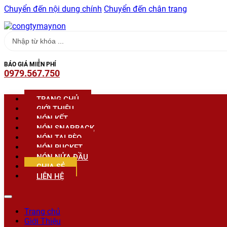
Chuyển đến nội dung chính
Chuyển đến chân trang
Search
...
BÁO GIÁ MIỄN PHÍ
0979.567.750
TRANG CHỦ
GIỚI THIỆU
NÓN KẾT
NÓN SNAPBACK
NÓN TAI BÈO
NÓN BUCKET
NÓN NỬA ĐẦU
CHIA SẺ
LIÊN HỆ
Trang chủ
Giới Thiệu