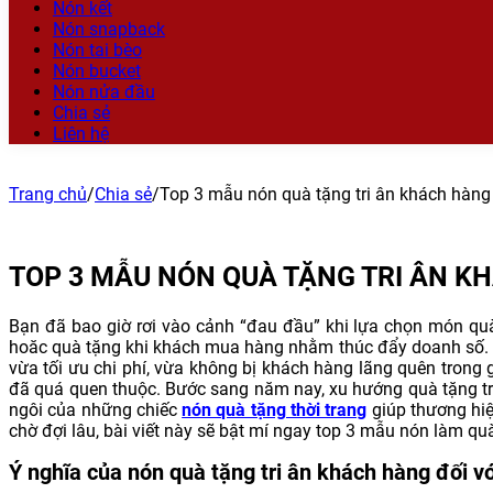
Nón kết
Nón snapback
Nón tai bèo
Nón bucket
Nón nửa đầu
Chia sẻ
Liên hệ
Trang chủ
/
Chia sẻ
/
Top 3 mẫu nón quà tặng tri ân khách hàng
TOP 3 MẪU NÓN QUÀ TẶNG TRI ÂN 
Bạn đã bao giờ rơi vào cảnh “đau đầu” khi lựa chọn món quà 
hoăc quà tặng khi khách mua hàng nhằm thúc đẩy doanh số. 
vừa tối ưu chi phí, vừa không bị khách hàng lãng quên trong 
đã quá quen thuộc. Bước sang năm nay, xu hướng quà tặng tr
ngôi của những chiếc
nón quà tặng thời trang
giúp thương hi
chờ đợi lâu, bài viết này sẽ bật mí ngay top 3 mẫu nón làm qu
Ý nghĩa của nón quà tặng tri ân khách hàng đối v