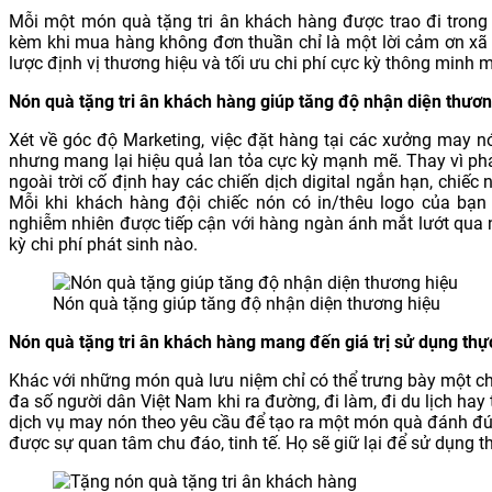
Mỗi một món quà tặng tri ân khách hàng được trao đi trong d
kèm khi mua hàng không đơn thuần chỉ là một lời cảm ơn xã
lược định vị thương hiệu và tối ưu chi phí cực kỳ thông minh
Nón quà tặng tri ân khách hàng giúp tăng độ nhận diện thươn
Xét về góc độ Marketing, việc đặt hàng tại các xưởng may n
nhưng mang lại hiệu quả lan tỏa cực kỳ mạnh mẽ. Thay vì p
ngoài trời cố định hay các chiến dịch digital ngắn hạn, chiếc
Mỗi khi khách hàng đội chiếc nón có in/thêu logo của bạn 
nghiễm nhiên được tiếp cận với hàng ngàn ánh mắt lướt qua
kỳ chi phí phát sinh nào.
Nón quà tặng giúp tăng độ nhận diện thương hiệu
Nón quà tặng tri ân khách hàng mang đến giá trị sử dụng thự
Khác với những món quà lưu niệm chỉ có thể trưng bày một chỗ 
đa số người dân Việt Nam khi ra đường, đi làm, đi du lịch hay
dịch vụ may nón theo yêu cầu để tạo ra một món quà đánh đú
được sự quan tâm chu đáo, tinh tế. Họ sẽ giữ lại để sử dụng t