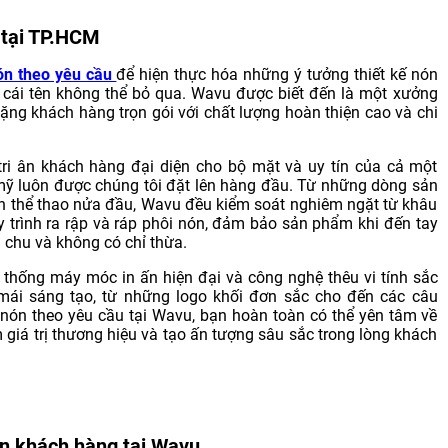
 tại TP.HCM
n theo yêu cầu
để hiện thực hóa những ý tưởng thiết kế nón
 cái tên không thể bỏ qua. Wavu được biết đến là một xưởng
ng khách hàng trọn gói với chất lượng hoàn thiện cao và chi
tri ân khách hàng đại diện cho bộ mặt và uy tín của cả một
 mỹ luôn được chúng tôi đặt lên hàng đầu. Từ những dòng sản
n thể thao nửa đầu, Wavu đều kiểm soát nghiêm ngặt từ khâu
y trình ra rập và ráp phôi nón, đảm bảo sản phẩm khi đến tay
 chu và không có chỉ thừa.
thống máy móc in ấn hiện đại và công nghệ thêu vi tính sắc
 mái sáng tạo, từ những logo khối đơn sắc cho đến các câu
 nón theo yêu cầu tại Wavu, bạn hoàn toàn có thể yên tâm về
giá trị thương hiệu và tạo ấn tượng sâu sắc trong lòng khách
ân khách hàng tại Wavu