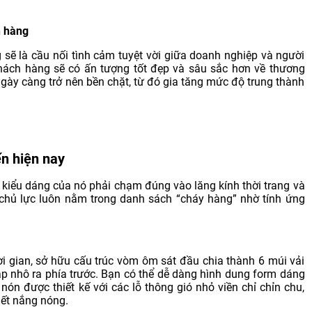
h hàng
g sẽ là cầu nối tình cảm tuyệt vời giữa doanh nghiệp và người
khách hàng sẽ có ấn tượng tốt đẹp và sâu sắc hơn về thương
 ngày càng trở nên bền chặt, từ đó gia tăng mức độ trung thành
ến hiện nay
 kiểu dáng của nó phải chạm đúng vào lăng kính thời trang và
hủ lực luôn nằm trong danh sách “cháy hàng” nhờ tính ứng
hời gian, sở hữu cấu trúc vòm ôm sát đầu chia thành 6 múi vải
áp nhô ra phía trước. Bạn có thể dễ dàng hình dung form dáng
n được thiết kế với các lỗ thông gió nhỏ viền chỉ chỉn chu,
iết nắng nóng.