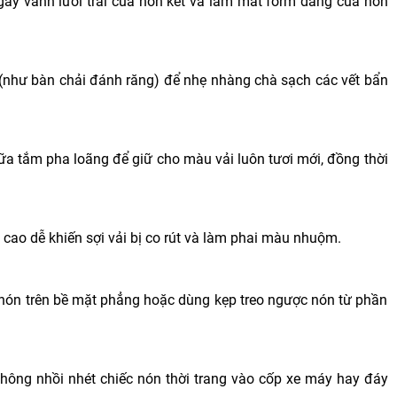
gãy vành lưỡi trai của nón kết và làm mất form dáng của nón
như bàn chải đánh răng) để nhẹ nhàng chà sạch các vết bẩn
sữa tắm pha loãng để giữ cho màu vải luôn tươi mới, đồng thời
ộ cao dễ khiến sợi vải bị co rút và làm phai màu nhuộm.
 nón trên bề mặt phẳng hoặc dùng kẹp treo ngược nón từ phần
không nhồi nhét chiếc nón thời trang vào cốp xe máy hay đáy