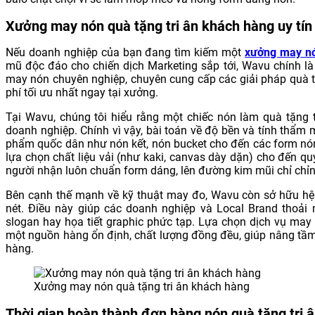
Xưởng may nón quà tặng tri ân khách hàng uy tín
Nếu doanh nghiệp của bạn đang tìm kiếm một
xưởng may nó
mũ độc đáo cho chiến dịch Marketing sắp tới, Wavu chính là
may nón chuyên nghiệp, chuyên cung cấp các giải pháp quà tặ
phí tối ưu nhất ngay tại xưởng.
Tại Wavu, chúng tôi hiểu rằng một chiếc nón làm quà tặng 
doanh nghiệp. Chính vì vậy, bài toán về độ bền và tính thẩm
phẩm quốc dân như nón kết, nón bucket cho đến các form nó
lựa chọn chất liệu vải (như kaki, canvas dày dặn) cho đến qu
người nhận luôn chuẩn form dáng, lên đường kim mũi chỉ chỉn
Bên cạnh thế mạnh về kỹ thuật may đo, Wavu còn sở hữu hệ 
nét. Điều này giúp các doanh nghiệp và Local Brand thoải
slogan hay họa tiết graphic phức tạp. Lựa chọn dịch vụ may
một nguồn hàng ổn định, chất lượng đồng đều, giúp nâng tầm 
hàng.
Xưởng may nón quà tặng tri ân khách hàng
Thời gian hoàn thành đơn hàng nón quà tặng tri 