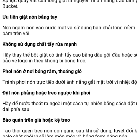
Áp lực quay vắt của lồng giặt là nguyên nhân hàng đầu làm 
Bucket.
Ưu tiên giặt nón bằng tay
Nên ngâm nón vào nước mát và sử dụng bàn chải lông mềm (
bám trên vải.
Không sử dụng chất tẩy rửa mạnh
Hãy thay thế bột giặt có tính tẩy cao bằng dầu gội đầu hoặc 
bảo vệ logo in thêu không bị bong tróc.
Phơi nón ở nơi bóng râm, thoáng gió
Tránh phơi nón trực tiếp dưới ánh nắng gắt mặt trời vì nhiệt đ
Đặt nón phẳng hoặc treo ngược khi phơi
Hãy để nước thoát ra ngoài một cách tự nhiên bằng cách đặt
đai phía sau.
Bảo quản trên giá hoặc kệ treo
Tạo thói quen treo nón gọn gàng sau khi sử dụng; tuyệt đối 
balo chật chội vì sẽ làm móp méo và hỏng form dáng nón.