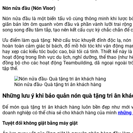
Nón nửa đầu (Nón Visor)
Nón nửa đầu là một biến tấu vô cùng thông minh khi lược bỏ
giãn bản lớn ôm quanh vòm đầu và phần vành lưỡi trai rộng
song song đều tăm tắp, tạo nên kết cấu cực kỳ chắc chắn để c
Ưu điểm làm quà tặng: Nhờ cấu trúc khuyết đỉnh độc lạ, nón
hoàn toàn cảm giác bí bách, đổ mồ hôi tóc khi vận động mạnh
hay xẹp các kiểu tóc buộc cao, búi tỏi cá tính. Thiết kế này
hoạt động trong lĩnh vực du lịch, nghỉ dưỡng, thể thao (như 
đồng bộ cho các hoạt động Teambuilding, dã ngoại ngoài tr
tập thể.
Nón nửa đầu- Quà tặng tri ân khách hàng
Những lưu ý khi bảo quản nón quà tặng tri ân khá
Để món quà tặng tri ân khách hàng luôn bền đẹp như mới v
doanh nghiệp có thể chia sẻ cho khách hàng của mình
những 
Tuyệt đối không giặt bằng máy giặt