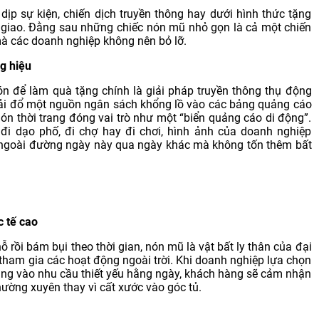
ịp sự kiện, chiến dịch truyền thông hay dưới hình thức tặng
 giao. Đằng sau những chiếc nón mũ nhỏ gọn là cả một chiến
 mà các doanh nghiệp không nên bỏ lỡ.
g hiệu
ón để làm quà tặng chính là giải pháp truyền thông thụ động
hải đổ một nguồn ngân sách khổng lồ vào các bảng quảng cáo
 nón thời trang đóng vai trò như một “biển quảng cáo di động”.
đi dạo phố, đi chợ hay đi chơi, hình ảnh của doanh nghiệp
 ngoài đường ngày này qua ngày khác mà không tốn thêm bất
c tế cao
rồi bám bụi theo thời gian, nón mũ là vật bất ly thân của đại
 tham gia các hoạt động ngoài trời. Khi doanh nghiệp lựa chọn
ng vào nhu cầu thiết yếu hằng ngày, khách hàng sẽ cảm nhận
hường xuyên thay vì cất xước vào góc tủ.