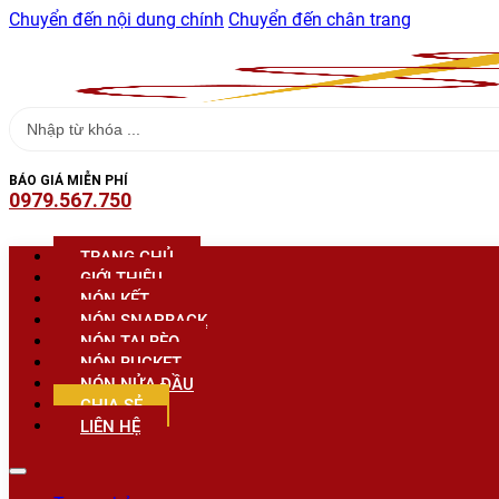
Chuyển đến nội dung chính
Chuyển đến chân trang
Search
...
BÁO GIÁ MIỄN PHÍ
0979.567.750
TRANG CHỦ
GIỚI THIỆU
NÓN KẾT
NÓN SNAPBACK
NÓN TAI BÈO
NÓN BUCKET
NÓN NỬA ĐẦU
CHIA SẺ
LIÊN HỆ