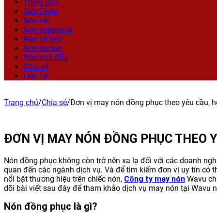
Trang chủ
Giới Thiệu
Nón kết
Nón snapback
Nón tai bèo
Nón bucket
Nón nửa đầu
Chia sẻ
Liên hệ
Trang chủ
/
Chia sẻ
/
Đơn vị may nón đồng phục theo yêu cầu, hỗ 
ĐƠN VỊ MAY NÓN ĐỒNG PHỤC THEO YÊ
Nón đồng phục không còn trở nên xa lạ đối với các doanh nghi
quan đến các ngành dịch vụ. Và để tìm kiếm đơn vị uy tín có
nổi bật thương hiệu trên chiếc nón,
Công ty may nón
Wavu chí
dõi bài viết sau đây để tham khảo dịch vụ may nón tại Wavu n
Nón đồng phục là gì?