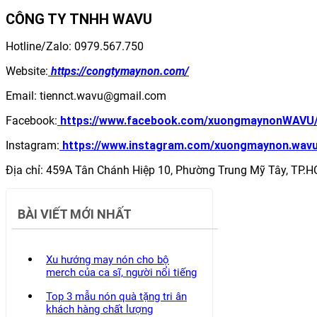
CÔNG TY TNHH WAVU
Hotline/Zalo: 0979.567.750
Website:
https://congtymaynon.com/
Email: tiennct.wavu@gmail.com
Facebook:
https://www.facebook.com/xuongmaynonWAVU
Instagram:
https://www.instagram.com/xuongmaynon.wav
Địa chỉ: 459A Tân Chánh Hiệp 10, Phường Trung Mỹ Tây, TP.
BÀI VIẾT MỚI NHẤT
Xu hướng may nón cho bộ
merch của ca sĩ, người nổi tiếng
Top 3 mẫu nón quà tặng tri ân
khách hàng chất lượng