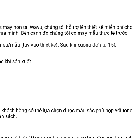
 may nón tại Wavu, chúng tôi hỗ trợ lên thiết kế miễn phí cho
ủa mình. Bên cạnh đó chúng tôi có may mẫu thực tế trước
riệu/mẫu (tuỳ vào thiết kế). Sau khi xuống đơn từ 150
c khi sản xuất.
 khách hàng có thể lựa chọn được màu sắc phù hợp với tone
ân sách.
àng, với hơn 10 năm kinh nghiệm và sở hữu đội ngũ thợ lành