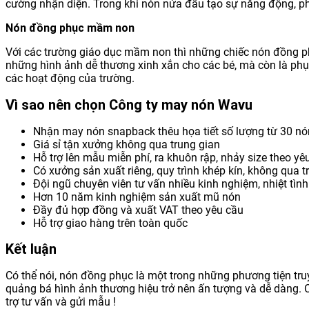
cường nhận diện. Trong khi nón nửa đầu tạo sự năng động, phù
Nón đồng phục mầm non
Với các trường giáo dục mầm non thì những chiếc nón đồng ph
những hình ảnh dễ thương xinh xắn cho các bé, mà còn là phụ 
các hoạt động của trường.
Vì sao nên chọn Công ty may nón Wavu
Nhận may nón snapback thêu họa tiết số lượng từ 30 nó
Giá sỉ tận xưởng không qua trung gian
Hỗ trợ lên mẫu miễn phí, ra khuôn rập, nhảy size theo yê
Có xưởng sản xuất riêng, quy trình khép kín, không qua t
Đội ngũ chuyên viên tư vấn nhiều kinh nghiệm, nhiệt tìn
Hơn 10 năm kinh nghiệm sản xuất mũ nón
Đầy đủ hợp đồng và xuất VAT theo yêu cầu
Hỗ trợ giao hàng trên toàn quốc
Kết luận
Có thể nói, nón đồng phục là một trong những phương tiện tru
quảng bá hình ảnh thương hiệu trở nên ấn tượng và dễ dàng.
trợ tư vấn và gửi mẫu !