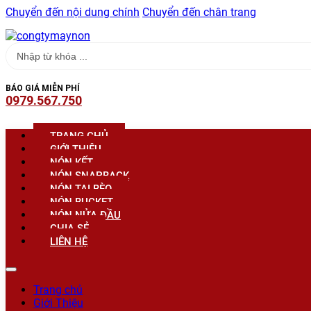
Chuyển đến nội dung chính
Chuyển đến chân trang
Search
...
BÁO GIÁ MIỄN PHÍ
0979.567.750
TRANG CHỦ
GIỚI THIỆU
NÓN KẾT
NÓN SNAPBACK
NÓN TAI BÈO
NÓN BUCKET
NÓN NỬA ĐẦU
CHIA SẺ
LIÊN HỆ
Trang chủ
Giới Thiệu