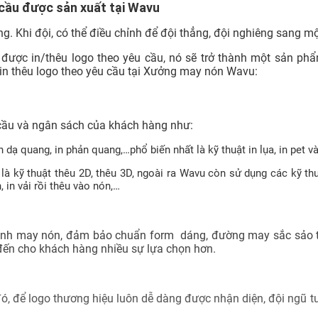
 cầu được sản xuất tại Wavu
ng. Khi đội, có thể điều chỉnh để đội thẳng, đội nghiêng sang m
i được in/thêu logo theo yêu cầu, nó sẽ trở thành một sản p
 in thêu logo theo yêu cầu tại Xưởng may nón Wavu:
 cầu và ngân sách của khách hàng như:
in dạ quang, in phản quang,…phổ biến nhất là kỹ thuật in lụa, in pet và
 là kỹ thuật thêu 2D, thêu 3D, ngoài ra Wavu còn sử dụng các kỹ t
, in vải rồi thêu vào nón,…
ành may nón, đảm bảo chuẩn form dáng, đường may sắc sảo ti
ến cho khách hàng nhiều sự lựa chọn hơn.
, để logo thương hiệu luôn dễ dàng được nhận diện, đội ngũ t