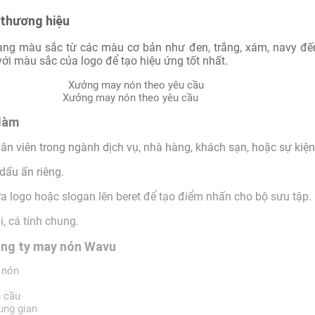
 thương hiệu
ạng màu sắc từ các màu cơ bản như đen, trắng, xám, navy đế
i màu sắc của logo để tạo hiệu ứng tốt nhất.
Xưởng may nón theo yêu cầu
 làm
n viên trong ngành dịch vụ, nhà hàng, khách sạn, hoặc sự kiện
ấu ấn riêng.
a logo hoặc slogan lên beret để tạo điểm nhấn cho bộ sưu tập.
, cá tính chung.
công ty may nón Wavu
 nón
u cầu
ung gian