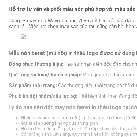
Hỗ trợ tư vấn và phối màu nón phù hợp với màu sắc
Công ty may nón Wavu có hơn 20+ chất liệu vải, với đa d
xanh lá… Việc lựa chọn màu sắc của mũ cũng cần hài hòa vớ
Mẫu nón beret (mũ nồi) in thêu logo được sử dụng
Đồng phục thương hiệu:
Tạo sự nhận diện độc đáo cho nhâ
Quà tặng sự kiện/doanh nghiệp:
Món quà độc đáo, mang d
Sản phẩm thời trang:
Các thương hiệu thời trang có thể đư
Phụ kiện đội nhóm/câu lạc bộ:
Thể hiện tinh thần đồng đội
Lý do bạn nên đặt may nón beret in thêu logo tại 
Nhận may nón beret (mũ nồi) in thêu logo số lượng từ 30
Giá sỉ tận xưởng không qua trung gian
Hỗ trợ lên mẫu miễn phí, ra khuôn rập, nhảy size theo yê
Có xưởng sản xuất riêng, quy trình khép kín, không qua tr