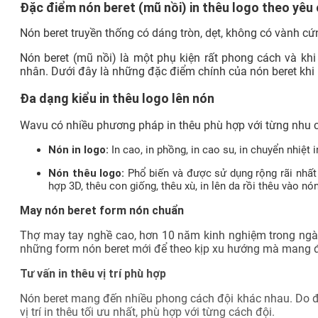
Đặc điểm nón beret (mũ nồi) in thêu logo theo yêu
Nón beret truyền thống có dáng tròn, dẹt, không có vành cứ
Nón beret (mũ nồi) là một phụ kiện rất phong cách và kh
nhân. Dưới đây là những đặc điểm chính của nón beret khi
Đa dạng kiểu in thêu logo lên nón
Wavu có nhiều phương pháp in thêu phù hợp với từng nhu
Nón in logo:
In cao, in phồng, in cao su, in chuyển nhiệt 
Nón thêu logo:
Phổ biến và được sử dụng rộng rãi nhất
hợp 3D, thêu con giống, thêu xù, in lên da rồi thêu vào nón
May nón beret form nón chuẩn
Thợ may tay nghề cao, hơn 10 năm kinh nghiệm trong ng
những form nón beret mới để theo kịp xu hướng mà mang đ
Tư vấn in thêu vị trí phù hợp
Nón beret mang đến nhiều phong cách đội khác nhau. Do đó
vị trí in thêu tối ưu nhất, phù hợp với từng cách đội.