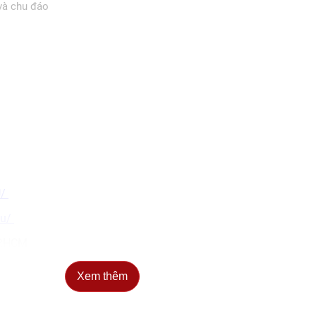
 và chu đáo
U/
vu/
TP.HCM
Xem thêm