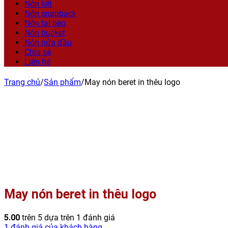
Nón kết
Nón snapback
Nón tai bèo
Nón bucket
Nón nửa đầu
Chia sẻ
Liên hệ
Trang chủ
/
Sản phẩm
/
May nón beret in thêu logo
May nón beret in thêu logo
5.00
trên 5 dựa trên
1
đánh giá
1
đánh giá của khách hàng