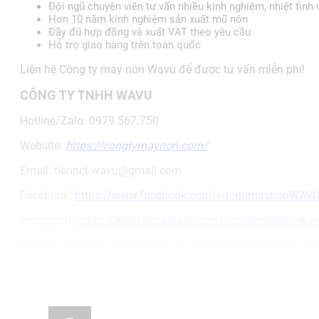
Đội ngũ chuyên viên tư vấn nhiều kinh nghiệm, nhiệt tình
Hơn 10 năm kinh nghiệm sản xuất mũ nón
Đầy đủ hợp đồng và xuất VAT theo yêu cầu
Hỗ trợ giao hàng trên toàn quốc
Liên hệ Công ty may nón Wavu để được tư vấn miễn phí!
CÔNG TY TNHH WAVU
Hotline/Zalo: 0979.567.750
Website:
https://congtymaynon.com/
Email: tiennct.wavu@gmail.com
Facebook:
https://www.facebook.com/xuongmaynonWAV
Instagram:
https://www.instagram.com/xuongmaynon.wa
Địa chỉ: 459A Tân Chánh Hiệp 10, Phường Trung Mỹ Tây, 