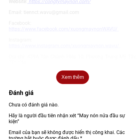
Website:
https://congtymaynon.com/
Email: tiennct.wavu@gmail.com
Facebook:
https://www.facebook.com/xuongmaynonWAVU/
Instagram:
https://www.instagram.com/xuongmaynon.wavu/
Địa chỉ: 459A Tân Chánh Hiệp 10, Phường Trung Mỹ Tây,
TP.HCM
Xem thêm
Đánh giá
Chưa có đánh giá nào.
Hãy là người đầu tiên nhận xét “May nón nửa đầu sự
kiện”
Email của bạn sẽ không được hiển thị công khai.
Các
trường bắt buộc được đánh dấu
*