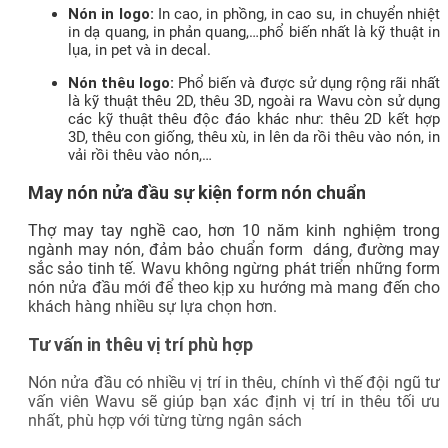
Nón in logo:
In cao, in phồng, in cao su, in chuyển nhiệt
in dạ quang, in phản quang,…phổ biến nhất là kỹ thuật in
lụa, in pet và in decal.
Nón thêu logo:
Phổ biến và được sử dụng rộng rãi nhất
là kỹ thuật thêu 2D, thêu 3D, ngoài ra Wavu còn sử dụng
các kỹ thuật thêu độc đáo khác như: thêu 2D kết hợp
3D, thêu con giống, thêu xù, in lên da rồi thêu vào nón, in
vải rồi thêu vào nón,…
May nón nửa đầu sự kiện form nón chuẩn
Thợ may tay nghề cao, hơn 10 năm kinh nghiệm trong
ngành may nón, đảm bảo chuẩn form dáng, đường may
sắc sảo tinh tế. Wavu không ngừng phát triển những form
nón nửa đầu mới để theo kịp xu hướng mà mang đến cho
khách hàng nhiều sự lựa chọn hơn.
Tư vấn in thêu vị trí phù hợp
Nón nửa đầu có nhiều vị trí in thêu, chính vì thế đội ngũ tư
vấn viên Wavu sẽ giúp bạn xác định vị trí in thêu tối ưu
nhất, phù hợp với từng từng ngân sách