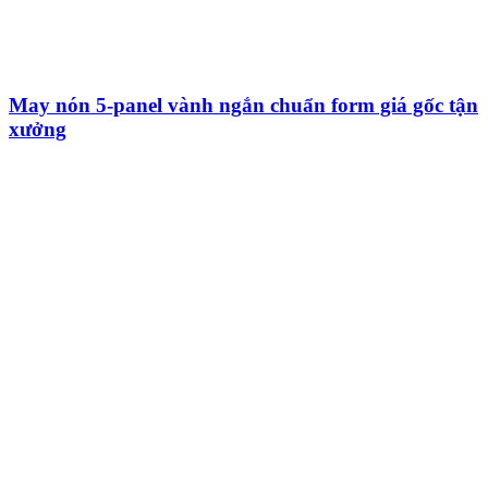
May nón 5-panel vành ngắn chuẩn form giá gốc tận
xưởng