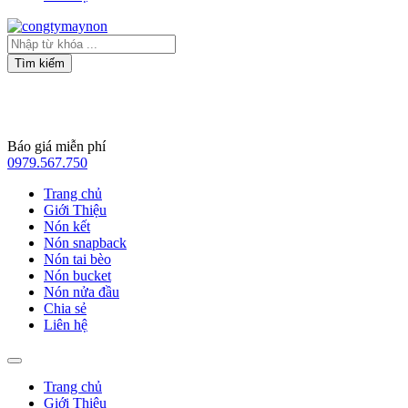
Search
...
Tìm kiếm
Báo giá miễn phí
0979.567.750
Trang chủ
Giới Thiệu
Nón kết
Nón snapback
Nón tai bèo
Nón bucket
Nón nửa đầu
Chia sẻ
Liên hệ
Trang chủ
Giới Thiệu