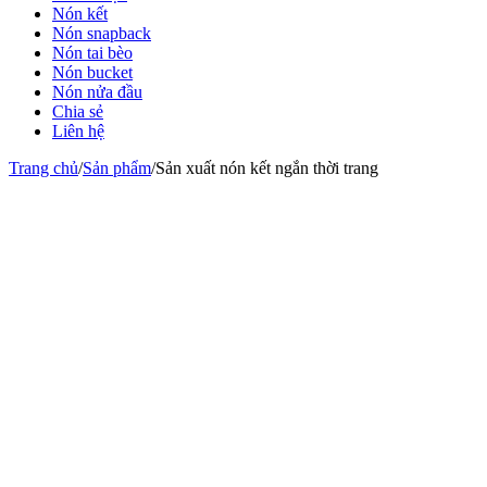
Nón kết
Nón snapback
Nón tai bèo
Nón bucket
Nón nửa đầu
Chia sẻ
Liên hệ
Trang chủ
/
Sản phẩm
/
Sản xuất nón kết ngắn thời trang