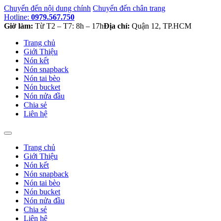
Chuyển đến nội dung chính
Chuyển đến chân trang
Hotline:
0979.567.750
Giờ làm:
Từ T2 – T7: 8h – 17h
Địa chỉ:
Quận 12, TP.HCM
Trang chủ
Giới Thiệu
Nón kết
Nón snapback
Nón tai bèo
Nón bucket
Nón nửa đầu
Chia sẻ
Liên hệ
Trang chủ
Giới Thiệu
Nón kết
Nón snapback
Nón tai bèo
Nón bucket
Nón nửa đầu
Chia sẻ
Liên hệ