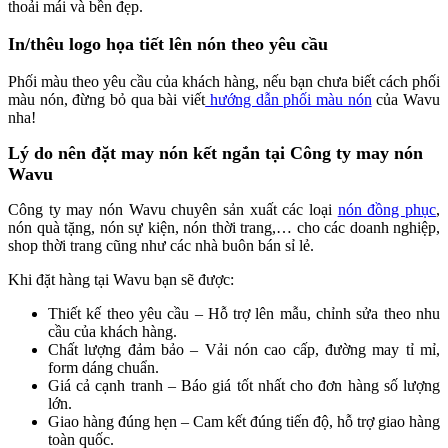
thoải mái và bền đẹp.
In/thêu logo họa tiết lên nón theo yêu cầu
Phối màu theo yêu cầu của khách hàng, nếu bạn chưa biết cách phối
màu nón, đừng bỏ qua bài viết
hướng dẫn phối màu nón
của Wavu
nha!
Lý do nên đặt may nón kết ngắn tại Công ty may nón
Wavu
Công ty may nón Wavu chuyên sản xuất các loại
nón đồng phục
,
nón quà tặng, nón sự kiện, nón thời trang,… cho các doanh nghiệp,
shop thời trang cũng như các nhà buôn bán sỉ lẻ.
Khi đặt hàng tại Wavu bạn sẽ được:
Thiết kế theo yêu cầu – Hỗ trợ lên mẫu, chỉnh sửa theo nhu
cầu của khách hàng.
Chất lượng đảm bảo – Vải nón cao cấp, đường may tỉ mỉ,
form dáng chuẩn.
Giá cả cạnh tranh – Báo giá tốt nhất cho đơn hàng số lượng
lớn.
Giao hàng đúng hẹn – Cam kết đúng tiến độ, hỗ trợ giao hàng
toàn quốc.