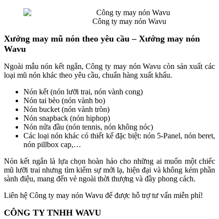
Công ty may nón Wavu
Xưởng may mũ nón theo yêu cầu – Xưởng may nón
Wavu
Ngoài mẫu nón kết ngắn, Công ty may nón Wavu còn sản xuất các
loại mũ nón khác theo yêu cầu, chuẩn hàng xuất khẩu.
Nón kết (nón lưỡi trai, nón vành cong)
Nón tai bèo (nón vành bo)
Nón bucket (nón vành tròn)
Nón snapback (nón hiphop)
Nón nửa đầu (nón tennis, nón không nóc)
Các loại nón khác có thiết kế đặc biệt: nón 5-Panel, nón beret,
nón pillbox cap,…
Nón kết ngắn là lựa chọn hoàn hảo cho những ai muốn một chiếc
mũ lưỡi trai nhưng tìm kiếm sự mới lạ, hiện đại và không kém phần
sành điệu, mang đến vẻ ngoài thời thượng và đầy phong cách.
Liên hệ Công ty may nón Wavu để được hỗ trợ tư vấn miễn phí!
CÔNG TY TNHH WAVU