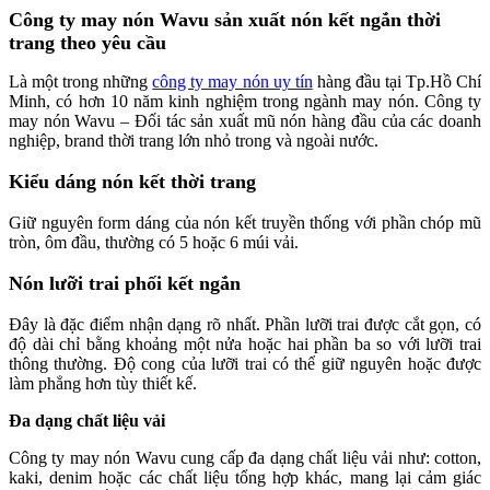
Công ty may nón Wavu sản xuất nón kết ngắn thời
trang theo yêu cầu
Là một trong những
công ty may nón uy tín
hàng đầu tại Tp.Hồ Chí
Minh, có hơn 10 năm kinh nghiệm trong ngành may nón.
Công ty
may nón Wavu – Đối tác sản xuất mũ nón hàng đầu của các doanh
nghiệp, brand thời trang lớn nhỏ trong và ngoài nước.
Kiểu dáng nón kết thời trang
Giữ nguyên form dáng của nón kết truyền thống với phần chóp mũ
tròn, ôm đầu, thường có 5 hoặc 6 múi vải.
Nón lưỡi trai phối kết ngắn
Đây là đặc điểm nhận dạng rõ nhất. Phần lưỡi trai được cắt gọn, có
độ dài chỉ bằng khoảng một nửa hoặc hai phần ba so với lưỡi trai
thông thường. Độ cong của lưỡi trai có thể giữ nguyên hoặc được
làm phẳng hơn tùy thiết kế.
Đa dạng chất liệu vải
Công ty may nón Wavu cung cấp đa dạng chất liệu vải như: cotton,
kaki, denim hoặc các chất liệu tổng hợp khác, mang lại cảm giác